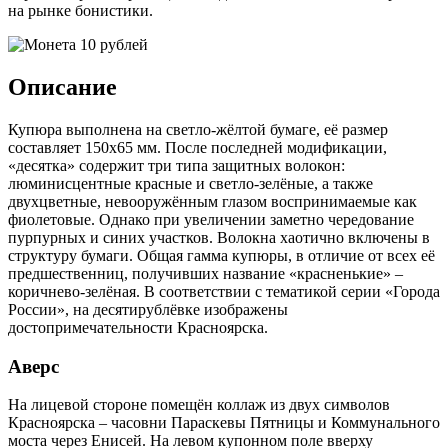
на рынке бонистики.
Описание
Купюра выполнена на светло-жёлтой бумаге, её размер
составляет 150х65 мм. После последней модификации,
«десятка» содержит три типа защитных волокон:
люминисцентные красные и светло-зелёные, а также
двухцветные, невооружённым глазом воспринимаемые как
фиолетовые. Однако при увеличении заметно чередование
пурпурных и синих участков. Волокна хаотично включены в
структуру бумаги. Общая гамма купюры, в отличие от всех её
предшественниц, получивших название «красненькие» –
коричнево-зелёная. В соответствии с тематикой серии «Города
России», на десятирублёвке изображены
достопримечательности Красноярска.
Аверс
На лицевой стороне помещён коллаж из двух символов
Красноярска – часовни Параскевы Пятницы и Коммунального
моста через Енисей. На левом купонном поле вверху