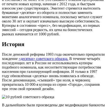
от печати новых купюр, начиная с 2012 года, и быстрым
износом уже существующих. Эмитент стремится вытеснить
бумажные «десятки» из оборота и полностью заменить
монетами аналогичного номинала, поскольку металл служит
около 30 лет и окупает изначально высокую себестоимость.
Купюры в состоянии «пресс», без модификации, из первых
эмиссий – сегодня редкость, их цена на бонистических
рынках начинается от 1000 рублей.
История
После денежной реформы 1993 года окончательно прекратили
хождение
«десятки» советского образца.
В течение четырёх
последующих лет в России не использовались купюры
подобного номинала, как несоответствующие потребностям
населения при галопирующей инфляции. И только в 1997
году обновлённая «десятка» вновь появилась в обиходе.
После деноминации, «съевшей» три ноля, в червонец
превратилась 10 000-я купюра из серии «Города», сохранив
при этом свой прежний дизайн.
В дальнейшем были произведены две модификации банкноты