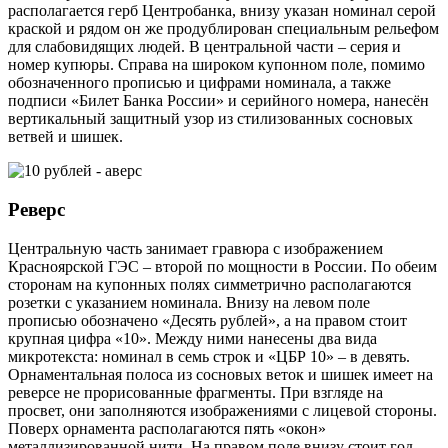
располагается герб Центробанка, внизу указан номинал серой
краской и рядом он же продублирован специальным рельефом
для слабовидящих людей. В центральной части – серия и
номер купюры. Справа на широком купонном поле, помимо
обозначенного прописью и цифрами номинала, а также
подписи «Билет Банка России» и серийного номера, нанесён
вертикальный защитный узор из стилизованных сосновых
ветвей и шишек.
Реверс
Центральную часть занимает гравюра с изображением
Красноярской ГЭС – второй по мощности в России. По обеим
сторонам на купонных полях симметрично располагаются
розетки с указанием номинала. Внизу на левом поле
прописью обозначено «Десять рублей», а на правом стоит
крупная цифра «10». Между ними нанесены два вида
микротекста: номинал в семь строк и «ЦБР 10» – в девять.
Орнаментальная полоса из сосновых веток и шишек имеет на
реверсе не прорисованные фрагменты. При взгляде на
просвет, они заполняются изображениями с лицевой стороны.
Поверх орнамента располагаются пять «окон»
металлизированной нити. На правом поле внизу стоит год