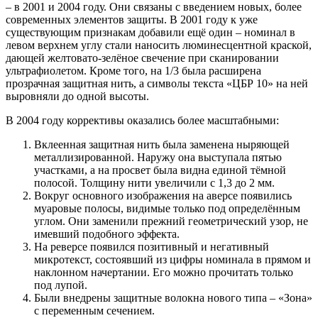
– в 2001 и 2004 году. Они связаны с введением новых, более
современных элементов защиты. В 2001 году к уже
существующим признакам добавили ещё один – номинал в
левом верхнем углу стали наносить люминесцентной краской,
дающей желтовато-зелёное свечение при сканировании
ультрафиолетом. Кроме того, на 1/3 была расширена
прозрачная защитная нить, а символы текста «ЦБР 10» на ней
выровняли до одной высоты.
В 2004 году коррективы оказались более масштабными:
Вклеенная защитная нить была заменена ныряющей
металлизированной. Наружу она выступала пятью
участками, а на просвет была видна единой тёмной
полосой. Толщину нити увеличили с 1,3 до 2 мм.
Вокруг основного изображения на аверсе появились
муаровые полосы, видимые только под определённым
углом. Они заменили прежний геометрический узор, не
имевший подобного эффекта.
На реверсе появился позитивный и негативный
микротекст, состоявший из цифры номинала в прямом и
наклонном начертании. Его можно прочитать только
под лупой.
Были внедрены защитные волокна нового типа – «Зона»
с переменным сечением.