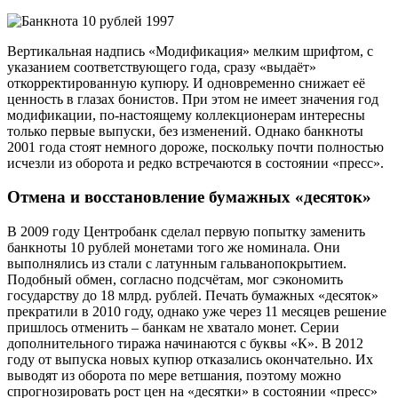
Вертикальная надпись «Модификация» мелким шрифтом, с
указанием соответствующего года, сразу «выдаёт»
откорректированную купюру. И одновременно снижает её
ценность в глазах бонистов. При этом не имеет значения год
модификации, по-настоящему коллекционерам интересны
только первые выпуски, без изменений. Однако банкноты
2001 года стоят немного дороже, поскольку почти полностью
исчезли из оборота и редко встречаются в состоянии «пресс».
Отмена и восстановление бумажных «десяток»
В 2009 году Центробанк сделал первую попытку заменить
банкноты 10 рублей монетами того же номинала. Они
выполнялись из стали с латунным гальванопокрытием.
Подобный обмен, согласно подсчётам, мог сэкономить
государству до 18 млрд. рублей. Печать бумажных «десяток»
прекратили в 2010 году, однако уже через 11 месяцев решение
пришлось отменить – банкам не хватало монет. Серии
дополнительного тиража начинаются с буквы «К». В 2012
году от выпуска новых купюр отказались окончательно. Их
выводят из оборота по мере ветшания, поэтому можно
спрогнозировать рост цен на «десятки» в состоянии «пресс»