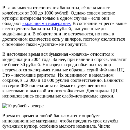
В зависимости от состояния банкноты, её цена может
колебаться от 300 до 1000 рублей. Однако совсем ветхие
купюры интересны только в одном случае – если они
обладают
«красивыми номерами».
В состоянии «пресс» выше
всего ценятся банкноты 10 рублей, выпущенные до
модификации. В обороте они не встречаются, но пока в
достаточном количестве есть у дилеров, поэтому озолотиться
с помощью такой «десятки» не получится.
В настоящее время вся бумажная «ходячка» относится к
модификации 2004 года. За неё, при наличии спроса, заплатят
не более 30 рублей. Но изредка среди обычных купюр
встречаются экспериментальные образцы серий ФФ или ЦЦ.
Это – настоящие раритеты. Их оценивают, в идеальном
сохране, в 12 000 и 10 000 рублей соответственно. Банкноты
из серии ФФ напечатаны на бумаге с улучшенными
качествами и высокой износостойкостью. Для тиража ЦЦ
использовались специальные слабо-истираемые краски.
Время от времени любой банк-эмитент опробует
инновационные материалы, чтобы продлить срок службы
бумажных купюр, особенно мелкого номинала. Число