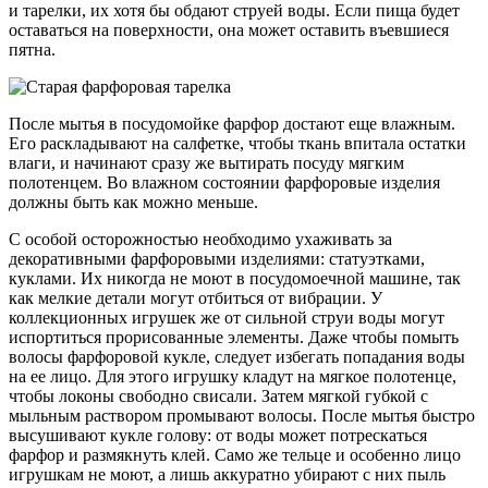
и тарелки, их хотя бы обдают струей воды. Если пища будет
оставаться на поверхности, она может оставить въевшиеся
пятна.
После мытья в посудомойке фарфор достают еще влажным.
Его раскладывают на салфетке, чтобы ткань впитала остатки
влаги, и начинают сразу же вытирать посуду мягким
полотенцем. Во влажном состоянии фарфоровые изделия
должны быть как можно меньше.
С особой осторожностью необходимо ухаживать за
декоративными фарфоровыми изделиями: статуэтками,
куклами. Их никогда не моют в посудомоечной машине, так
как мелкие детали могут отбиться от вибрации. У
коллекционных игрушек же от сильной струи воды могут
испортиться прорисованные элементы. Даже чтобы помыть
волосы фарфоровой кукле, следует избегать попадания воды
на ее лицо. Для этого игрушку кладут на мягкое полотенце,
чтобы локоны свободно свисали. Затем мягкой губкой с
мыльным раствором промывают волосы. После мытья быстро
высушивают кукле голову: от воды может потрескаться
фарфор и размякнуть клей. Само же тельце и особенно лицо
игрушкам не моют, а лишь аккуратно убирают с них пыль