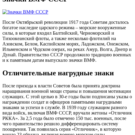
После Октябрьской революции 1917 года Советам досталось
богатое наследие царского режима – морские вооруженные
силы, в которые входил Балтийский, Черноморский и
Тихоокеанский флоты, а также несколько флотилий на
Азовском, Белом, Каспийском морях, Ладожском, Онежском,
Ильменском и Чудском озерах, на реках Амур, Волга, Днепр и
Дунай. Правительство СССР продолжило традицию военных
и к памятным датам выпускало значки ВМФ.
Отличительные нагрудные знаки
После прихода к власти Советов была принята доктрина
наращивания военной мощи страны и повышения мотивации
служащих. С этой целью в 30-е годы были подписаны указы о
награждении солдат и офицеров памятными нагрудными
знаками за успехи в службе. В 1939 году служащим разного
вида войск, включая ВМФ СССР, вручали жетоны «Отличник
РККА». За 2,5 года было отмечено 150 тыс. военных, после
чего правительство решило дифференцировать систему
поощрения. Так появилась серия «Отличник», в которую
вошло 23 образца, включая военно-морские силы.