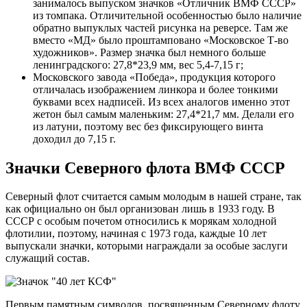
занималось выпуском значков «Отличник ВМФ СССР»
из томпака. Отличительной особенностью было наличие
обратно выпуклых частей рисунка на реверсе. Там же
вместо «МД» было проштамповано «Московское Т-во
художников». Размер значка был немного больше
ленинградского: 27,8*23,9 мм, вес 5,4-7,15 г;
Московского завода «Победа», продукция которого
отличалась изображением линкора и более тонкими
буквами всех надписей. Из всех аналогов именно этот
жетон был самым маленьким: 27,4*21,7 мм. Делали его
из латуни, поэтому вес без фиксирующего винта
доходил до 7,15 г.
Значки Северного флота ВМФ СССР
Северный флот считается самым молодым в нашей стране, так
как официально он был организован лишь в 1933 году. В
СССР с особым почетом относились к морякам холодной
флотилии, поэтому, начиная с 1973 года, каждые 10 лет
выпускали значки, которыми награждали за особые заслуги
служащий состав.
Первым памятным символов, посвященным Северному флоту