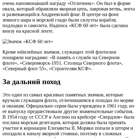
очень напоминавший награду «Отличник». Он был в форме
овала, который обрамляли якорная цепь, лавровая ветвь, лента
и развевающийся Андреевский флаг. В центре на фоне
земного шара и морской глади были силуэты корабля,
подлодки и самолета. Надпись «КСФ 60 лет» была сделана
внизу на красной ленте.
Кроме юбилейных значков, служащих этой флотилии
поощряли наградами: «В память о службе на Северном
флоте», «Североморск-1951. Столица Северного флота»,
«Северный флот 55», «Строителям КСФ».
За дальний поход
Это один из самых красивых памятных значков, которые
вручали служащим флота, отличившимся в походах по морям
и океанам. Официально серия была учреждена в 1961 году, но
ее выпуску предшествовали другие знаменательные события.
В 1954 году от СССР в Англию на крейсере «Свердлов» была
послана морская делегация, которая должна была принять
участие в коронации Елизаветы II. Моряки попали в шторм и
опоздали к началу якорной стоянки, поэтому в сложных