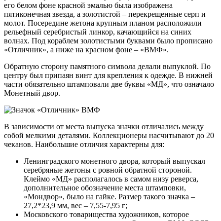
его белом фоне красной эмалью была изображена
пятиконечная звезда, а золотистой – перекрещенные серп и
молот. Посередине жетона крупным планом расположили
рельефный серебристый линкор, качающийся на синих
волнах. Под кораблем золотистыми буквами было прописано
«Отличник», а ниже на красном фоне – «ВМФ».
Обратную сторону памятного символа делали выпуклой. По
центру был припаян винт для крепления к одежде. В нижней
части обязательно штамповали две буквы «МД», что означало
Монетный двор.
В зависимости от места выпуска значки отличались между
собой мелкими деталями. Коллекционеры насчитывают до 20
чеканов. Наибольшие отличия характерны для:
Ленинградского монетного двора, который выпускал
серебряные жетоны с ровной обратной стороной.
Клеймо «МД» располагалось в самом низу реверса,
дополнительное обозначение места штамповки,
«Мондвор», было на гайке. Размер такого значка –
27,2*23,9 мм, вес – 7,55-7,95 г;
Московского товарищества художников, которое