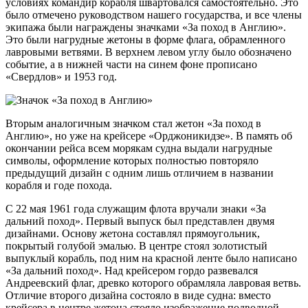
условиях командир корабля швартовался самостоятельно. Это
было отмечено руководством нашего государства, и все члены
экипажа были награждены значками «За поход в Англию».
Это были нагрудные жетоны в форме флага, обрамленного
лавровыми ветвями. В верхнем левом углу было обозначено
событие, а в нижней части на синем фоне прописано
«Свердлов» и 1953 год.
Вторым аналогичным значком стал жетон «За поход в
Англию», но уже на крейсере «Орджоникидзе». В память об
окончании рейса всем морякам судна выдали нагрудные
символы, оформление которых полностью повторяло
предыдущий дизайн с одним лишь отличием в названии
корабля и годе похода.
С 22 мая 1961 года служащим флота вручали знаки «За
дальний поход». Первый выпуск был представлен двумя
дизайнами. Основу жетона составлял прямоугольник,
покрытый голубой эмалью. В центре стоял золотистый
выпуклый корабль, под ним на красной ленте было написано
«За дальний поход». Над крейсером гордо развевался
Андреевский флаг, древко которого обрамляла лавровая ветвь.
Отличие второго дизайна состояло в виде судна: вместо
крейсера в центре жетона стояло изображение подводной