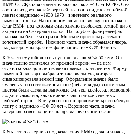
ВМФ СССР, стала отличительная награда «40 лет КСФ». Она
состоит из двух частей: верхней планки в виде красно-белой
ленты с надписью «1933-1973» и нижнего овального
памятного знака. На основном элементе вверху расположен
флаг ВМФ, под которым символично изображен земной шар с
акцентом на Северный полюс. На голубом фоне рельефно
выложены белые материки. Морские просторы рассекает
золотистый корабль. Нижнюю часть значка обрамляет якорь,
над которым на красном фоне написано «КСФ 40 лет».
К 50-летнему юбилею выпустили значок «СФ 50 лет». Он
значительно отличался от прежней версии — на нем
отсутствовала дополнительная планка с креплением. Форму
памятной награды выбрали также овальную, которая
символизировала земной шар. Оформление значка было
эмалевым: на голубо-синем фоне (неба и воды) золотистым
цветом были сделаны выпуклые фигуры крейсера, подводной
лодки и самолета, как основных защитников северных
рубежей страны. Внизу контрастно проложили красно-белую
ленту с надписью «СФ 50 лет». Верхнюю часть значка
завершал развевающийся на древке бело-синий флаг.
К 60-летию северного подразделения ВМФ сделали значок,