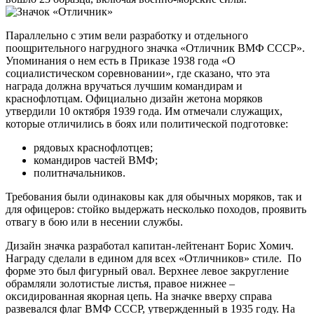
Параллельно с этим вели разработку и отдельного
поощрительного нагрудного значка «Отличник ВМФ СССР».
Упоминания о нем есть в Приказе 1938 года «О
социалистическом соревновании», где сказано, что эта
награда должна вручаться лучшим командирам и
краснофлотцам. Официально дизайн жетона моряков
утвердили 10 октября 1939 года. Им отмечали служащих,
которые отличились в боях или политической подготовке:
рядовых краснофлотцев;
командиров частей ВМФ;
политначальников.
Требования были одинаковы как для обычных моряков, так и
для офицеров: стойко выдержать несколько походов, проявить
отвагу в бою или в несении службы.
Дизайн значка разработал капитан-лейтенант Борис Хомич.
Награду сделали в едином для всех «Отличников» стиле. По
форме это был фигурный овал. Верхнее левое закругление
обрамляли золотистые листья, правое нижнее –
оксидированная якорная цепь. На значке вверху справа
развевался флаг ВМФ СССР, утвержденный в 1935 году. На