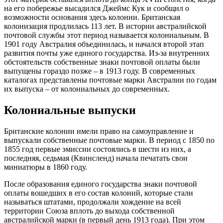
на его побережье высадился Джеймс Кук и сообщил о
возможности основания здесь колонии. Британская
колонизация продлилась 113 лет. В истории австралийской
почтовой службы этот период называется колониальным. В
1901 году Австралия объединилась, и начался второй этап
развития почты уже единого государства. Из-за внутренних
обстоятельств собственные знаки почтовой оплаты были
выпущены гораздо позже – в 1913 году. В современных
каталогах представлены почтовые марки Австралии по годам
их выпуска – от колониальных до современных.
Колониальные выпуски
Британские колонии имели право на самоуправление и
выпускали собственные почтовые марки. В период с 1850 по
1855 год первые эмиссии состоялись в шести из них, а
последняя, седьмая (Квинсленд) начала печатать свои
миниатюры в 1860 году.
После образования единого государства знаки почтовой
оплаты вошедших в его состав колоний, которые стали
называться штатами, продолжали хождение на всей
территории Союза вплоть до выхода собственной
австралийской марки (в первый день 1913 года). При этом