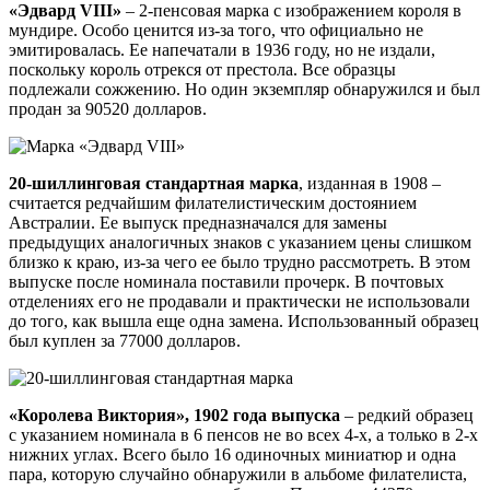
«Эдвард VIII»
– 2-пенсовая марка с изображением короля в
мундире. Особо ценится из-за того, что официально не
эмитировалась. Ее напечатали в 1936 году, но не издали,
поскольку король отрекся от престола. Все образцы
подлежали сожжению. Но один экземпляр обнаружился и был
продан за 90520 долларов.
20-шиллинговая стандартная марка
, изданная в 1908 –
считается редчайшим филателистическим достоянием
Австралии. Ее выпуск предназначался для замены
предыдущих аналогичных знаков с указанием цены слишком
близко к краю, из-за чего ее было трудно рассмотреть. В этом
выпуске после номинала поставили прочерк. В почтовых
отделениях его не продавали и практически не использовали
до того, как вышла еще одна замена. Использованный образец
был куплен за 77000 долларов.
«Королева Виктория», 1902 года выпуска
– редкий образец
с указанием номинала в 6 пенсов не во всех 4-х, а только в 2-х
нижних углах. Всего было 16 одиночных миниатюр и одна
пара, которую случайно обнаружили в альбоме филателиста,