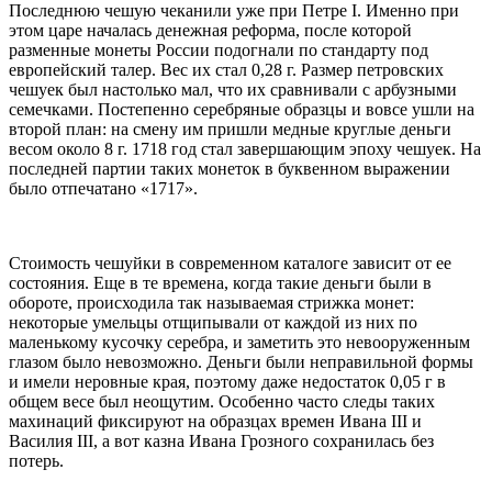
Последнюю чешую чеканили уже при Петре I. Именно при
этом царе началась денежная реформа, после которой
разменные монеты России подогнали по стандарту под
европейский талер. Вес их стал 0,28 г. Размер петровских
чешуек был настолько мал, что их сравнивали с арбузными
семечками. Постепенно серебряные образцы и вовсе ушли на
второй план: на смену им пришли медные круглые деньги
весом около 8 г. 1718 год стал завершающим эпоху чешуек. На
последней партии таких монеток в буквенном выражении
было отпечатано «1717».
Стоимость чешуйки в современном каталоге зависит от ее
состояния. Еще в те времена, когда такие деньги были в
обороте, происходила так называемая стрижка монет:
некоторые умельцы отщипывали от каждой из них по
маленькому кусочку серебра, и заметить это невооруженным
глазом было невозможно. Деньги были неправильной формы
и имели неровные края, поэтому даже недостаток 0,05 г в
общем весе был неощутим. Особенно часто следы таких
махинаций фиксируют на образцах времен Ивана III и
Василия III, а вот казна Ивана Грозного сохранилась без
потерь.