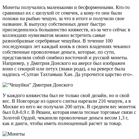
Монеты получались маленькими и бесформенными. Кто-то
сравнивал их с шелухой от семечек, а кому-то они были
похожи на рыбью чешую, за что в итоге и получили свое
название. К выпуску собственных денег быстро
присоединилось большинство княжеств, из-за чего сейчас в
коллекциях нумизматов можно встретить самые
разнообразные серебряные чешуйки. В течение 100
последующих лет каждый князь в своих владениях чеканил
собственные проволочные деньги, которые, по сути,
представляли собой симбиоз восточной и русской монеты.
Например, у Дмитрия Донского на аверсе был изображен
воин с секирой или петух (знаки рода), а на реверсе была
надпись «Султан Тахтамыш Хан. Да упрочится царство его».
У каждого княжества был не только свой дизайн, но и свой
вес. В Новгороде из одного слитка нарезали 216 чешуек, а в
Москве из него же получали 200 штук. В среднем вес монеток
был 0,8-0,9 г. В Рязани, которая имела тесные торговые связи с
Золотой Ордой, чеканили проволочные деньги весом 1,3 г,
как и данги, чтобы иметь полноценный расчет за товар.