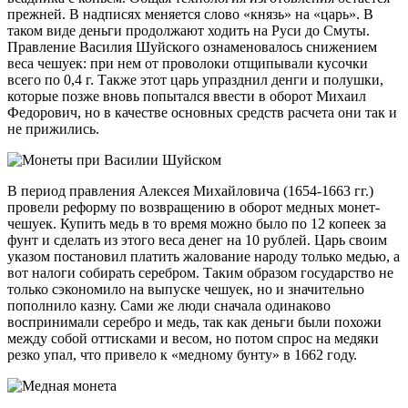
прежней. В надписях меняется слово «князь» на «царь». В
таком виде деньги продолжают ходить на Руси до Смуты.
Правление Василия Шуйского ознаменовалось снижением
веса чешуек: при нем от проволоки отщипывали кусочки
всего по 0,4 г. Также этот царь упразднил денги и полушки,
которые позже вновь попытался ввести в оборот Михаил
Федорович, но в качестве основных средств расчета они так и
не прижились.
В период правления Алексея Михайловича (1654-1663 гг.)
провели реформу по возвращению в оборот медных монет-
чешуек. Купить медь в то время можно было по 12 копеек за
фунт и сделать из этого веса денег на 10 рублей. Царь своим
указом постановил платить жалование народу только медью, а
вот налоги собирать серебром. Таким образом государство не
только сэкономило на выпуске чешуек, но и значительно
пополнило казну. Сами же люди сначала одинаково
воспринимали серебро и медь, так как деньги были похожи
между собой оттисками и весом, но потом спрос на медяки
резко упал, что привело к «медному бунту» в 1662 году.