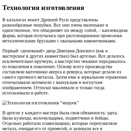
Технология изготовления
В каталогах монет Древней Руси представлены
разнообразные чешуйки. Все они очень маленькие и
единственное, что объединяет их между собой, – каплевидная
форма, которая получалась при расплющивании проволоки
металлическими брусками с овальными наконечниками.
Первый «денежный» двор Дмитрия Донского (как и
мастерские в других княжествах) был артелью. Все делалось
исключительно вручную, а мастерство чеканки передавалось
из поколения в поколение. Основу всего производства
составляли маточники аверса и реверса, которые делали из
самого прочного металла. Затем ими в зеркальном отражении
отпечатывали штемпели с выпуклым и вогнутым
изображением. Оттиски закаливали и только тогда
использовали в работе.
В артели у каждого мастера была своя обязанность: здесь
были кузнецы, волочильщики, подметчики и бойцы.
Отдельно работали плавильщики, которые переплавляли
металл, очищая его от примесей, и заливали все в