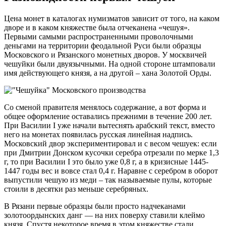
Цена монет в каталогах нумизматов зависит от того, на каком
дворе и в каком княжестве была отчеканена «чешуя».
Первыми самыми распространенными проволочными
деньгами на территории феодальной Руси были образцы
Московского и Рязанского монетных дворов. У москвичей
чешуйки были двуязычными. На одной стороне штамповали
имя действующего князя, а на другой – хана Золотой Орды.
Со сменой правителя менялось содержание, а вот форма и
общее оформление оставались прежними в течение 200 лет.
При Василии I уже начали вытеснять арабский текст, вместо
него на монетах появилась русская линейная надпись.
Московский двор экспериментировал и с весом чешуек: если
при Дмитрии Донском кусочки серебра отрезали по мерке 1,3
г, то при Василии I это было уже 0,8 г, а в кризисные 1445-
1447 годы вес и вовсе стал 0,4 г. Наравне с серебром в оборот
выпустили чешую из меди – так называемые пулы, которые
стоили в десятки раз меньше серебряных.
В Рязани первые образцы были просто надчеканами
золотоордынских данг — на них поверху ставили клеймо
князя. Спустя некоторое время в этом княжестве стали