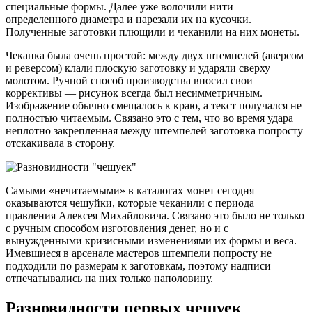
специальные формы. Далее уже волочили нити
определенного диаметра и нарезали их на кусочки.
Полученные заготовки плющили и чеканили на них монеты.
Чеканка была очень простой: между двух штемпелей (аверсом
и реверсом) клали плоскую заготовку и ударяли сверху
молотом. Ручной способ производства вносил свои
коррективы — рисунок всегда был несимметричным.
Изображение обычно смещалось к краю, а текст получался не
полностью читаемым. Связано это с тем, что во время удара
неплотно закрепленная между штемпелей заготовка попросту
отскакивала в сторону.
Самыми «нечитаемыми» в каталогах монет сегодня
оказываются чешуйки, которые чеканили с периода
правления Алексея Михайловича. Связано это было не только
с ручным способом изготовления денег, но и с
вынужденными кризисными изменениями их формы и веса.
Имевшиеся в арсенале мастеров штемпели попросту не
подходили по размерам к заготовкам, поэтому надписи
отпечатывались на них только наполовину.
Разновидности первых чешуек