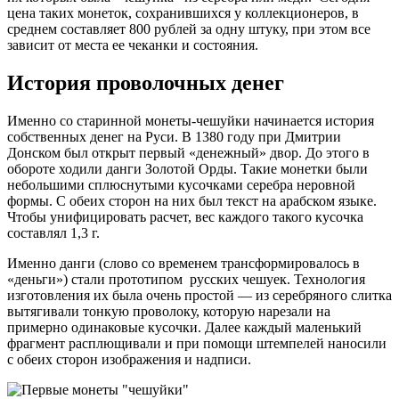
цена таких монеток, сохранившихся у коллекционеров, в
среднем составляет 800 рублей за одну штуку, при этом все
зависит от места ее чеканки и состояния.
История проволочных денег
Именно со старинной монеты-чешуйки начинается история
собственных денег на Руси. В 1380 году при Дмитрии
Донском был открыт первый «денежный» двор. До этого в
обороте ходили данги Золотой Орды. Такие монетки были
небольшими сплюснутыми кусочками серебра неровной
формы. С обеих сторон на них был текст на арабском языке.
Чтобы унифицировать расчет, вес каждого такого кусочка
составлял 1,3 г.
Именно данги (слово со временем трансформировалось в
«деньги») стали прототипом русских чешуек. Технология
изготовления их была очень простой — из серебряного слитка
вытягивали тонкую проволоку, которую нарезали на
примерно одинаковые кусочки. Далее каждый маленький
фрагмент расплющивали и при помощи штемпелей наносили
с обеих сторон изображения и надписи.