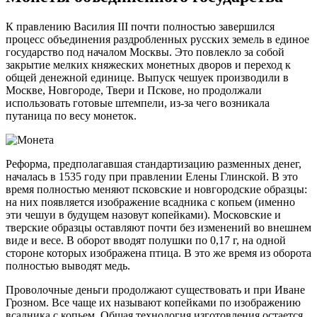
К правлению Василия III почти полностью завершился
процесс объединения раздробленных русских земель в единое
государство под началом Москвы. Это повлекло за собой
закрытие мелких княжеских монетных дворов и переход к
общей денежной единице. Выпуск чешуек производили в
Москве, Новгороде, Твери и Пскове, но продолжали
использовать готовые штемпели, из-за чего возникала
путаница по весу монеток.
Реформа, предполагавшая стандартизацию разменных денег,
началась в 1535 году при правлении Елены Глинской. В это
время полностью меняют псковские и новгородские образцы:
на них появляется изображение всадника с копьем (именно
эти чешуи в будущем назовут копейками). Московские и
тверские образцы оставляют почти без изменений во внешнем
виде и весе. В оборот вводят полушки по 0,17 г, на одной
стороне которых изображена птица. В это же время из оборота
полностью выводят медь.
Проволочные деньги продолжают существовать и при Иване
Грозном. Все чаще их называют копейками по изображению
всадника с копьем. Общая технология изготовления остается