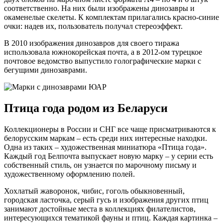
соответственно. На них были изображены динозавры и
окаменелые скелеты. К комплектам прилагались красно-синие
очки: надев их, пользователь получал стереоэффект.
В 2010 изображения динозавров для своего тиража
использовала южнокорейская почта, а в 2012-ом турецкое
почтовое ведомство выпустило голографические марки с
бегущими динозаврами.
Птица года родом из Беларуси
Коллекционеры в России и СНГ все чаще присматриваются к
белорусским маркам – есть среди них интересные находки.
Одна из таких – художественная миниатюра «Птица года».
Каждый год Белпочта выпускает новую марку – у серии есть
собственный стиль, он узнается по марочному письму и
художественному оформлению полей.
Хохлатый жаворонок, чибис, гоголь обыкновенный,
городская ласточка, серый гусь и изображения других птиц
занимают достойные места в коллекциях филателистов,
интересующихся тематикой фауны и птиц. Каждая картинка –