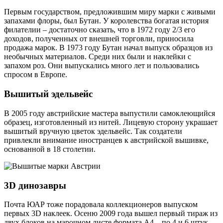
Первым государством, предложившим миру марки с живыми
запахами флоры, был Бутан. У королевства богатая история
филателии – достаточно сказать, что в 1972 году 2/3 его
доходов, полученных от внешней торговли, приносила
продажа марок. В 1973 году Бутан начал выпуск образцов из
необычных материалов. Среди них были и наклейки с
запахом роз. Они выпускались много лет и пользовались
спросом в Европе.
Вышитый эдельвейс
В 2005 году австрийские мастера выпустили самоклеющийся
образец, изготовленный из нитей. Лицевую сторону украшает
вышитый вручную цветок эдельвейс. Так создатели
привлекли внимание иностранцев к австрийской вышивке,
основанной в 18 столетии.
3D динозавры
Почта ЮАР тоже порадовала коллекционеров выпуском
первых 3D наклеек. Осеню 2009 года вышел первый тираж из
двух блоков на марочном листе формата А4 – по 4 и 6 штук