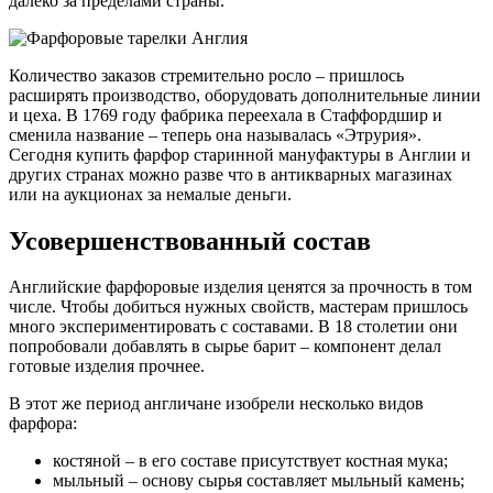
далеко за пределами страны.
Количество заказов стремительно росло – пришлось
расширять производство, оборудовать дополнительные линии
и цеха. В 1769 году фабрика переехала в Стаффордшир и
сменила название – теперь она называлась «Этрурия».
Сегодня купить фарфор старинной мануфактуры в Англии и
других странах можно разве что в антикварных магазинах
или на аукционах за немалые деньги.
Усовершенствованный состав
Английские фарфоровые изделия ценятся за прочность в том
числе. Чтобы добиться нужных свойств, мастерам пришлось
много экспериментировать с составами. В 18 столетии они
попробовали добавлять в сырье барит – компонент делал
готовые изделия прочнее.
В этот же период англичане изобрели несколько видов
фарфора:
костяной – в его составе присутствует костная мука;
мыльный – основу сырья составляет мыльный камень;