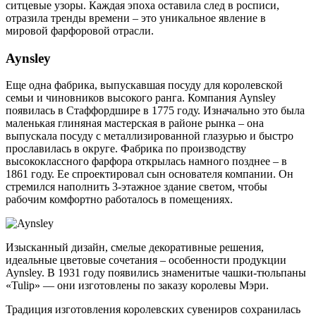
ситцевые узоры. Каждая эпоха оставила след в росписи,
отразила тренды времени – это уникальное явление в
мировой фарфоровой отрасли.
Aynsley
Еще одна фабрика, выпускавшая посуду для королевской
семьи и чиновников высокого ранга. Компания Aynsley
появилась в Стаффордшире в 1775 году. Изначально это была
маленькая глиняная мастерская в районе рынка – она
выпускала посуду с металлизированной глазурью и быстро
прославилась в округе. Фабрика по производству
высококлассного фарфора открылась намного позднее – в
1861 году. Ее спроектировал сын основателя компании. Он
стремился наполнить 3-этажное здание светом, чтобы
рабочим комфортно работалось в помещениях.
Изысканный дизайн, смелые декоративные решения,
идеальные цветовые сочетания – особенности продукции
Aynsley. В 1931 году появились знаменитые чашки-тюльпаны
«Tulip» — они изготовлены по заказу королевы Мэри.
Традиция изготовления королевских сувениров сохранилась