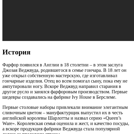
История
Фарфор появился в Англии в 18 столетии – в этом заслуга
Джозая Веджвуда, родившегося в семье гончара. В 18 лет он
уже открыл собственную мастерскую, где изготавливал
гончарные изделия. Отец во всем помогал сыну, пока ему не
ампутировали ногу. Вскоре Веджвуд направил старания в
другое русло и занялся фарфоровым производством. Первые
шедевры создавались на фабрике Ivy House в Берслеме.
Первые столовые наборы привлекали внимание элегантным
сливочным цветом – мануфактурщик выпустил их в честь
английской королевы Шарлотты и назвал серию «Queen’s
Ware». Королевская семья оценила и жест, и качество посуды,
а вскоре продукция фабрики Веджвуда стала популярной