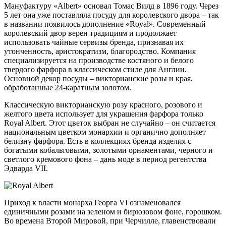
Мануфактуру «Albert» основал Томас Вилд в 1896 году. Через
5 лет она уже поставляла посуду для королевского двора – так
в названии появилось дополнение «Royal». Современный
королевский двор верен традициям и продолжает
использовать чайные сервизы бренда, признавая их
утонченность, аристократизм, благородство. Компания
специализируется на производстве костяного и белого
твердого фарфора в классическом стиле для Англии.
Основной декор посуды – викторианские розы и края,
обработанные 24-каратным золотом.
Классическую викторианскую розу красного, розового и
желтого цвета использует для украшения фарфора только
Royal Albert. Этот цветок выбран не случайно – он считается
национальным цветком монархии и органично дополняет
белизну фарфора. Есть в коллекциях бренда изделия с
богатыми кобальтовыми, золотыми орнаментами, черного и
светлого кремового фона – дань моде в период регентства
Эдварда VII.
Приход к власти монарха Георга VI ознаменовался
единичными розами на зеленом и бирюзовом фоне, горошком.
Во времена Второй Мировой, при Черчилле, главенствовали