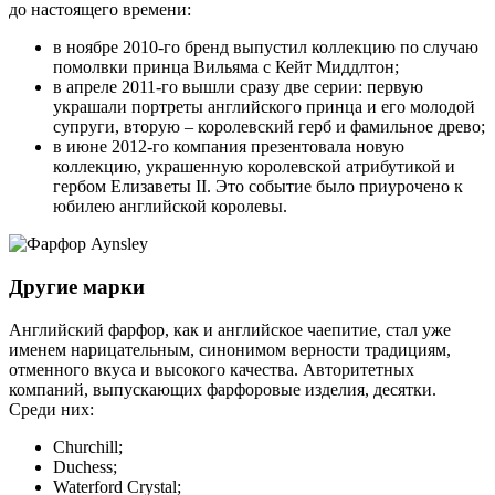
до настоящего времени:
в ноябре 2010-го бренд выпустил коллекцию по случаю
помолвки принца Вильяма с Кейт Миддлтон;
в апреле 2011-го вышли сразу две серии: первую
украшали портреты английского принца и его молодой
супруги, вторую – королевский герб и фамильное древо;
в июне 2012-го компания презентовала новую
коллекцию, украшенную королевской атрибутикой и
гербом Елизаветы II. Это событие было приурочено к
юбилею английской королевы.
Другие марки
Английский фарфор, как и английское чаепитие, стал уже
именем нарицательным, синонимом верности традициям,
отменного вкуса и высокого качества. Авторитетных
компаний, выпускающих фарфоровые изделия, десятки.
Среди них:
Churchill;
Duchess;
Waterford Crystal;