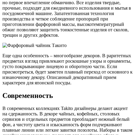
но первое впечатление обманчиво. Все изделия твердые,
прочные, подходят для ежедневного использования и мытья в
посудомоечной машине. Запатентованная технология
производства и четкое соблюдение пропорций при
приготовлении фарфоровой массы, высокотемпературный
обжиг позволяют защитить тонкостенные изделия от сколов,
трещин и других дефектов.
Еще одна особенность – многообразие декоров. В раритетных
предметах взгляд привлекают роскошные узоры и орнаменты,
густо покрывающие лицевую и оборотную части. Если
присмотреться, будет заметен плавный переход от основного к
изнаночному декору. Описанный декоративный прием
характерен для японской посуды.
Современность
В современных коллекциях Takito дизайнеры делают акцент
на сдержанность. В декоре чайных, кофейных, столовых
сервизов и отдельных предметов преобладает нежный белый
фон, а чистоту цвета и изысканность форм подчеркивают
плавные линии или легкие завитки позолоты. Наборы в таком