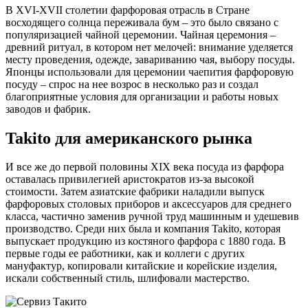
В XVI-XVII столетии фарфоровая отрасль в Стране
восходящего солнца переживала бум – это было связано с
популяризацией чайной церемонии. Чайная церемония –
древний ритуал, в котором нет мелочей: внимание уделяется
месту проведения, одежде, завариванию чая, выбору посуды.
Японцы использовали для церемонии чаепития фарфоровую
посуду – спрос на нее возрос в несколько раз и создал
благоприятные условия для организации и работы новых
заводов и фабрик.
Takito для американского рынка
И все же до первой половины XIX века посуда из фарфора
оставалась привилегией аристократов из-за высокой
стоимости. Затем азиатские фабрики наладили выпуск
фарфоровых столовых приборов и аксессуаров для среднего
класса, частично заменив ручной труд машинным и удешевив
производство. Среди них была и компания Takito, которая
выпускает продукцию из костяного фарфора с 1880 года. В
первые годы ее работники, как и коллеги с других
мануфактур, копировали китайские и корейские изделия,
искали собственный стиль, шлифовали мастерство.