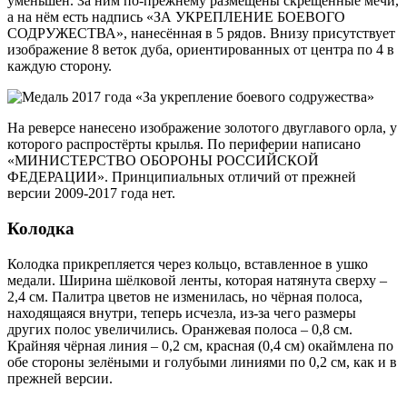
уменьшен. За ним по-прежнему размещены скрещённые мечи,
а на нём есть надпись «ЗА УКРЕПЛЕНИЕ БОЕВОГО
СОДРУЖЕСТВА», нанесённая в 5 рядов. Внизу присутствует
изображение 8 веток дуба, ориентированных от центра по 4 в
каждую сторону.
На реверсе нанесено изображение золотого двуглавого орла, у
которого распростёрты крылья. По периферии написано
«МИНИСТЕРСТВО ОБОРОНЫ РОССИЙСКОЙ
ФЕДЕРАЦИИ». Принципиальных отличий от прежней
версии 2009-2017 года нет.
Колодка
Колодка прикрепляется через кольцо, вставленное в ушко
медали. Ширина шёлковой ленты, которая натянута сверху –
2,4 см. Палитра цветов не изменилась, но чёрная полоса,
находящаяся внутри, теперь исчезла, из-за чего размеры
других полос увеличились. Оранжевая полоса – 0,8 см.
Крайняя чёрная линия – 0,2 см, красная (0,4 см) окаймлена по
обе стороны зелёными и голубыми линиями по 0,2 см, как и в
прежней версии.