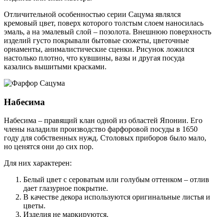
Отличительной особенностью серии Сацума являлся
кремовый цвет, поверх которого толстым слоем наносилась
эмаль, а на эмалевый слой – позолота. Внешнюю поверхность
изделий густо покрывали бытовые сюжеты, цветочные
орнаменты, анималистические сценки. Рисунок ложился
настолько плотно, что кувшины, вазы и другая посуда
казались вышитыми красками.
Набесима
Набесима – правящий клан одной из областей Японии. Его
члены наладили производство фарфоровой посуды в 1650
году для собственных нужд. Столовых приборов было мало,
но ценятся они до сих пор.
Для них характерен:
Белый цвет с сероватым или голубым оттенком – отлив
дает глазурное покрытие.
В качестве декора используются оригинальные листья и
цветы.
Изделия не маркируются.